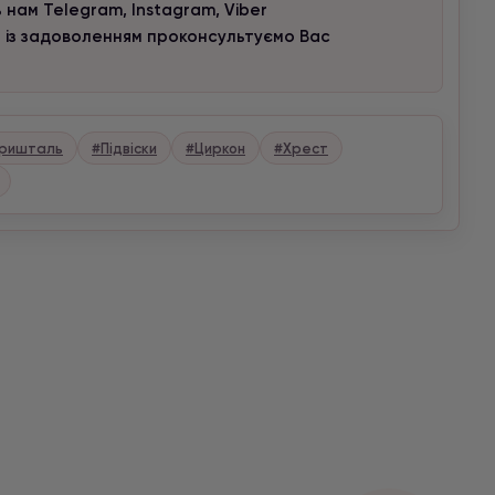
 нам Telegram, Instagram, Viber
и із задоволенням проконсультуємо Вас
кришталь
#Підвіски
#Циркон
#Хрест