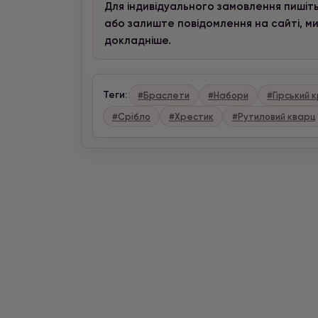
Для індивідуального замовлення пишіть
або залиште повідомлення на сайті, м
докладніше.
Теги:
#Браслети
#Набори
#Гірський 
#Срібло
#Хрестик
#Рутиловий кварц