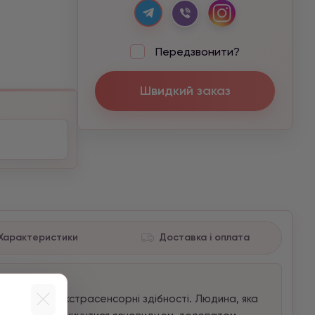
Передзвонити?
Швидкий заказ
Характеристики
Доставка і оплата
ти в людині екстрасенсорні здібності. Людина, яка