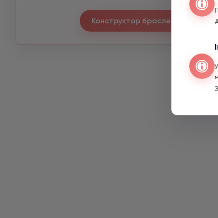
Конструктор браслетів
З