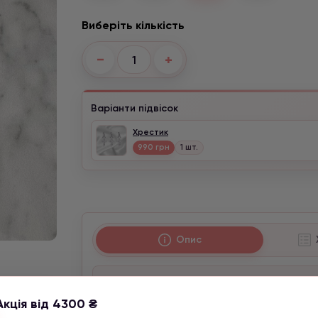
Виберіть кількість
−
+
Варіанти підвісок
Хрестик
990 грн
1 шт.
Опис
Магічні властивості:
Цей камінь здатний посилити і розвину
Акція від 4300 ₴
в