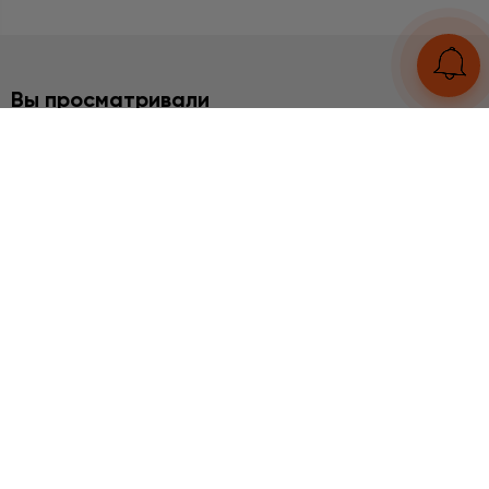
Вы просматривали
БРАСЛЕТЫ
Амазонит
2960 грн
UA
RU