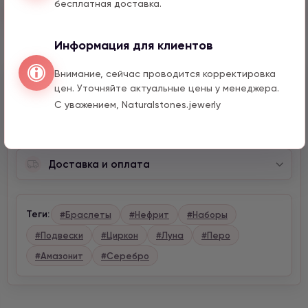
бесплатная доставка.
Быстрый заказ
Информация для клиентов
Внимание, сейчас проводится корректировка
Описание
цен. Уточняйте актуальные цены у менеджера.
С уважением, Naturalstones.jewerly
Характеристики
Доставка и оплата
Теги:
#Браслеты
#Нефрит
#Наборы
#Подвески
#Циркон
#Луна
#Перо
#Амазонит
#Серебро