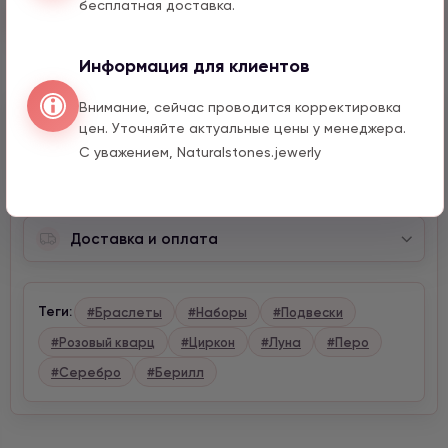
бесплатная доставка.
Быстрый заказ
Информация для клиентов
Внимание, сейчас проводится корректировка
Описание
цен. Уточняйте актуальные цены у менеджера.
С уважением, Naturalstones.jewerly
Характеристики
Доставка и оплата
Теги:
#Браслеты
#Наборы
#Подвески
#Розовый кварц
#Циркон
#Луна
#Перо
#Серебро
#Берилл