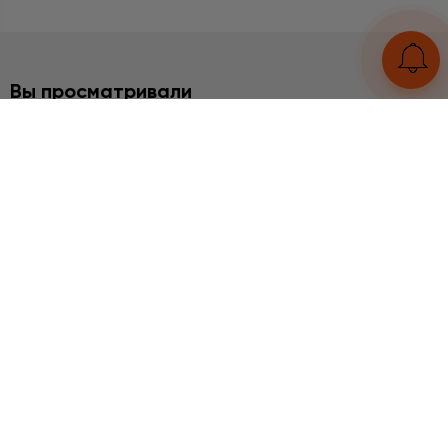
Вы просматривали
БРАСЛЕТЫ
Рутиловый кварц
3260 грн
UA
RU