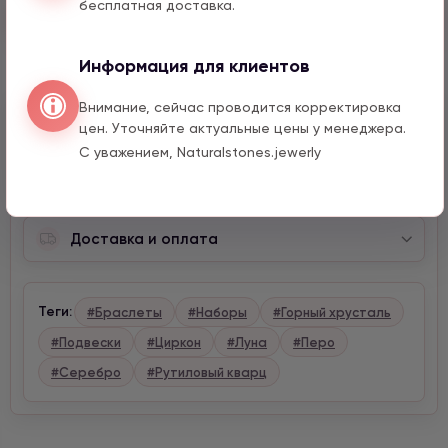
бесплатная доставка.
Быстрый заказ
Информация для клиентов
Внимание, сейчас проводится корректировка
Описание
цен. Уточняйте актуальные цены у менеджера.
С уважением, Naturalstones.jewerly
Характеристики
Доставка и оплата
Теги:
#Браслеты
#Наборы
#Горный хрусталь
#Подвески
#Циркон
#Луна
#Перо
#Серебро
#Рутиловый кварц