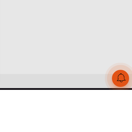
UA
RU
Конструктор браслетів
Статті
Відгуки