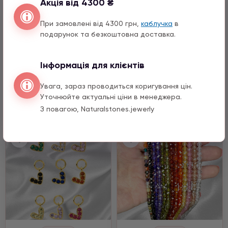
Акція від 4300 ₴
При замовлені від 4300 грн,
каблучка
в
подарунок та безкоштовна доставка.
Каміння
Підвіски
Циркон
Ніжка позолота з
Інформація для клієнтів
цирконом
2660 ГРН
1290 ГРН
Увага, зараз проводиться коригування цін.
Уточнюйте актуальні ціни в менеджера.
Купить
Купить
З повагою, Naturalstones.jewerly