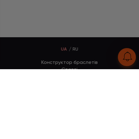
UA
RU
Конструктор браслетів
Статті
Відгуки
Оплата і доставка
Увійти
Тел:
+380 (95) 884 7111
Працюємо без вихідних
з 00:00 до 23:59
© 2026 Всі права захищені