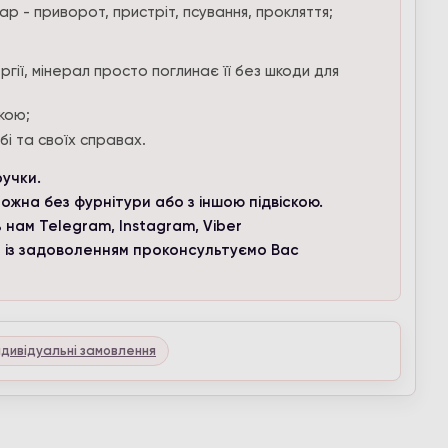
ціни в
ар - приворот, пристріт, псування, прокляття;
гії, мінерал просто поглинає її без шкоди для
кою;
бі та своїх справах.
ручки.
ожна без фурнітури або з іншою підвіскою.
 нам Telegram, Instagram, Viber
и із задоволенням проконсультуємо Вас
ндивідуальні замовлення