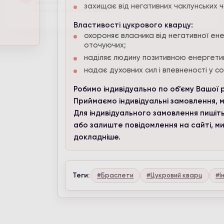
Увага, зараз проводиться коригування цін. Уточнюйте актуальні 
захищає від негативних чаклунських ч
менеджера.
Властивості цукрового кварцу:
 повагою, Naturalstones.jewerly
охороняє власника від негативної енер
оточуючих;
наділяє людину позитивною енергети
надає духовних сил і впевненості у со
Робимо індивідуально по об’єму Вашої 
Приймаємо індивідуальні замовлення, м
Для індивідуального замовлення пишіть
або залиште повідомлення на сайті, м
докладніше.
Теги:
#Браслети
#Цукровий кварц
#І