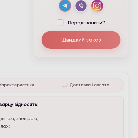
Передзвонити?
Швидкий заказ
Характеристики
Доставка і оплата
варцу відносять:
на
дьгою, зневірою;
илах;
;