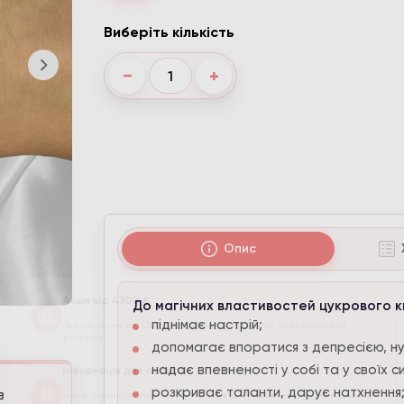
Виберіть кількість
−
+
Опис
Акція від 4300 ₴
До магічних властивостей цукрового к
При замовлені від 4300 грн,
каблучка
в подарунок та безкоштов
піднімає настрій;
доставка.
допомагає впоратися з депресією, ну
надає впевненості у собі та у своїх с
Інформація для клієнтів
розкриває таланти, дарує натхнення
в