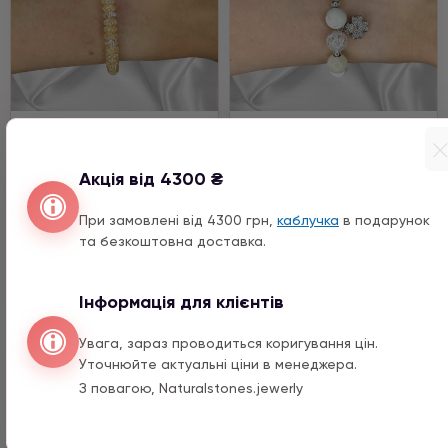
Замовлення клієнтів
Замовлення клієнтів
Цукровий кварц
Кахолонг, Цукровий
Акція від 4300 ₴
кварц, Онікс, Гематит
срібло
При замовлені від 4300 грн,
каблучка
в подарунок
2690 ГРН
3980 ГРН
та безкоштовна доставка.
Купить
Купить
Інформація для клієнтів
Увага, зараз проводиться коригування цін.
Уточнюйте актуальні ціни в менеджера.
З повагою, Naturalstones.jewerly