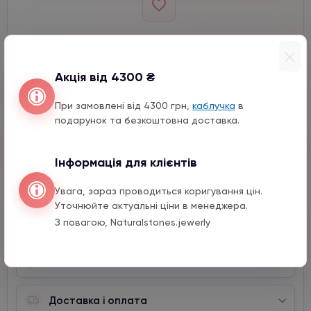
Виберіть розмір
Виберіть кількість
Акція від 4300 ₴
−
+
8 мм
При замовлені від 4300 грн,
каблучка
в
подарунок та безкоштовна доставка.
Швидкий заказ
Інформація для клієнтів
Увага, зараз проводиться коригування цін.
Уточнюйте актуальні ціни в менеджера.
Опис
З повагою, Naturalstones.jewerly
Характеристики
Доставка і оплата