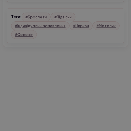
Теги:
#Браслети
#Підвіски
#Індивідуальні замовлення
#Циркон
#Метелик
#Селеніт