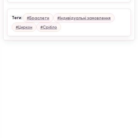
Теги:
#Браслети
#Індивідуальні замовлення
#Циркон
#Срібло