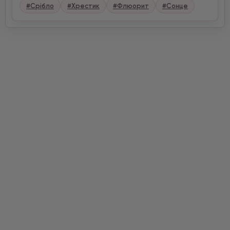
#Срібло
#Хрестик
#Флюорит
#Сонце