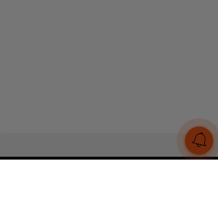
UA
RU
Конструктор браслетів
Статті