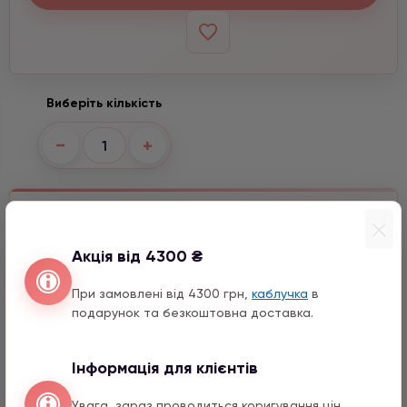
Виберіть кількість
−
+
Входить до набору
Перо з цирконом
Акція від 4300 ₴
990 грн
1 шт.
15 мм
При замовлені від 4300 грн,
каблучка
в
подарунок та безкоштовна доставка.
Сонце з цирконом
990 грн
1 шт.
10 мм
Інформація для клієнтів
Хрестик
Увага, зараз проводиться коригування цін.