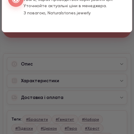
990 грн
1 шт.
Уточнюйте актуальні ціни в менеджера.
З повагою, Naturalstones.jewerly
Швидкий заказ
Опис
Характеристики
Доставка і оплата
Теги:
#Браслети
#Гематит
#Набори
#Підвіски
#Циркон
#Перо
#Хрест