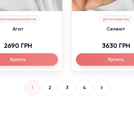
Замовлення клієнтів
Дитячі вироби
Агат
Селеніт
2690 ГРН
3630 ГРН
Купить
Купить
1
2
3
4