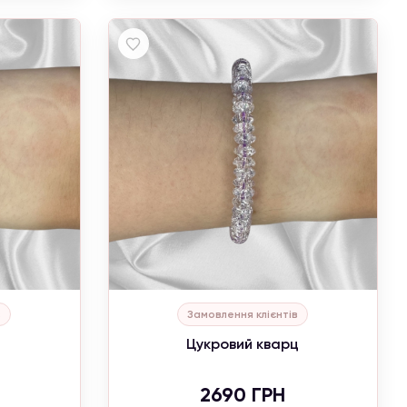
на
в
Замовлення клієнтів
ціни в
Цукровий кварц
2690 ГРН