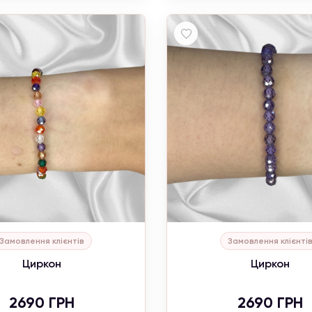
Акція від 4300 ₴
При замовлені від 4300 грн,
каблучка
в подарунок та безкоштов
доставка.
Інформація для клієнтів
Замовлення клієнтів
Замовлення клієнті
Увага, зараз проводиться коригування цін. Уточнюйте актуальні 
Циркон
Циркон
менеджера.
 повагою, Naturalstones.jewerly
2690 ГРН
2690 ГРН