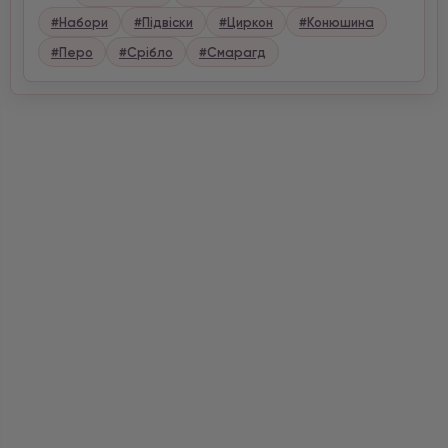
#Набори
#Підвіски
#Циркон
#Конюшина
#Перо
#Срібло
#Смарагд