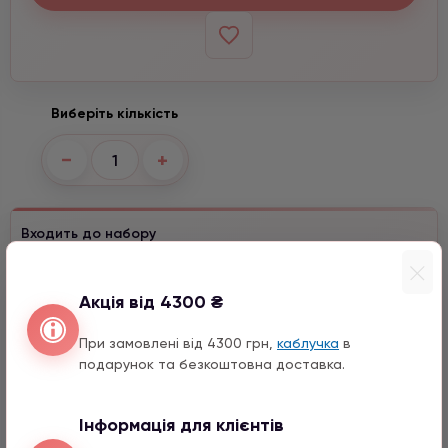
Виберіть кількість
−
+
Входить до набору
Серце з натурального каміння
1590 грн
1 шт.
Акція від 4300 ₴
Місяць з натурального каміння
При замовлені від 4300 грн,
каблучка
в
1590 грн
1 шт.
подарунок та безкоштовна доставка.
Конюшина з цирконом
990 грн
1 шт.
Інформація для клієнтів