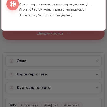
Перо з цирконом
Увага, зараз проводиться коригування цін.
990 грн
1 шт.
Уточнюйте актуальні ціни в менеджера.
15 мм
З повагою, Naturalstones.jewerly
Швидкий заказ
Опис
Характеристики
Доставка і оплата
Теги:
#Браслети
#Нефрит
#Гематит