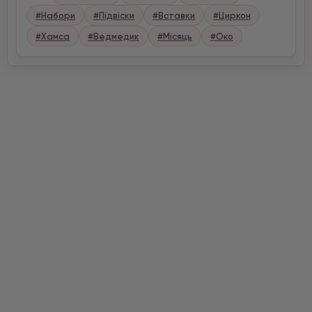
#Набори
#Підвіски
#Вставки
#Циркон
#Хамса
#Ведмедик
#Місяць
#Око