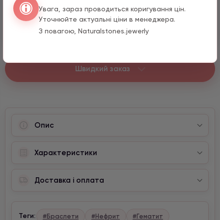
Увага, зараз проводиться коригування цін.
Око з цирконом
Уточнюйте актуальні ціни в менеджера.
1290 грн
1 шт.
З повагою, Naturalstones.jewerly
Швидкий заказ
Опис
Характеристики
Доставка і оплата
Теги:
#Браслети
#Нефрит
#Гематит