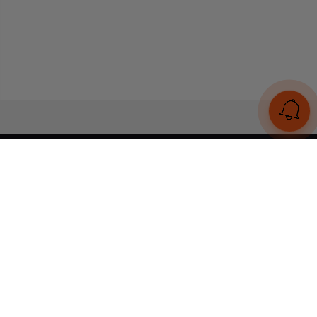
UA
RU
Конструктор браслетів
Статті
Відгуки
Оплата і доставка
Увійти
Тел:
+380 (95) 884 7111