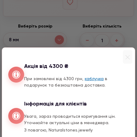
Виберіть розмір
Виберіть кількість
−
+
8 мм
Варіанти підвісок
Акція від 4300 ₴
Лунниця з натурального каміння
При замовлені від 4300 грн,
каблучка
в
2290 грн
1 шт.
подарунок та безкоштовна доставка.
Пташка з цирконом
2590 грн
1 шт.
Інформація для клієнтів
Увага, зараз проводиться коригування цін.
Уточнюйте актуальні ціни в менеджера.
Швидкий заказ
З повагою, Naturalstones.jewerly