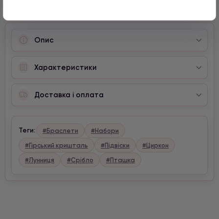
Опис
Характеристики
Доставка і оплата
Теги:
#Браслети
#Набори
#Гірський кришталь
#Підвіски
#Циркон
#Лунниця
#Срібло
#Пташка