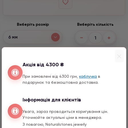
Виберіть розмір
Виберіть кількість
−
+
6 мм
Варіанти підвісок
Акція від 4300 ₴
Ведмедик срібло з цирконом
990 грн
1 шт.
При замовлені від 4300 грн,
каблучка
в
12 мм
подарунок та безкоштовна доставка.
Серце з цирконом
990 грн
1 шт.
Інформація для клієнтів
Увага, зараз проводиться коригування цін.
Уточнюйте актуальні ціни в менеджера.
Швидкий заказ
З повагою, Naturalstones.jewerly