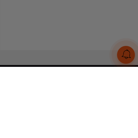
UA
RU
Конструктор браслетів
Статті
Відгуки
Оплата і доставка
Увійти
Тел:
+380 (95) 884 7111