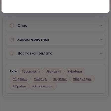
Опис
Характеристики
Доставка і оплата
Теги:
#Браслети
#Гематит
#Набори
#Підвіски
#Серце
#Циркон
#Ведмедик
#Срібло
#Хризоколла