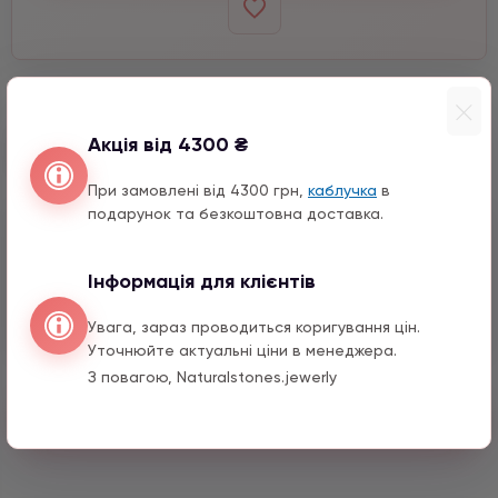
Виберіть розмір
Виберіть кількість
Акція від 4300 ₴
−
+
6 мм
При замовлені від 4300 грн,
каблучка
в
подарунок та безкоштовна доставка.
Входить до набору
Вставка з цирконом
Інформація для клієнтів
1530 грн
1 шт.
6 мм
Увага, зараз проводиться коригування цін.
Уточнюйте актуальні ціни в менеджера.
З повагою, Naturalstones.jewerly
Швидкий заказ