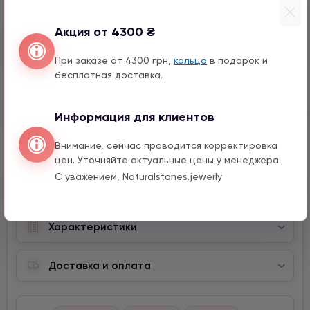
990 грн
1 шт.
Месяц с натурального камня
Акция от 4300 ₴
1590 грн
1 шт.
При заказе от 4300 грн,
кольцо
в подарок и
бесплатная доставка.
Быстрый заказ
Информация для клиентов
Внимание, сейчас проводится корректировка
цен. Уточняйте актуальные цены у менеджера.
С уважением, Naturalstones.jewerly
Описание
Характеристики
Доставка и оплата