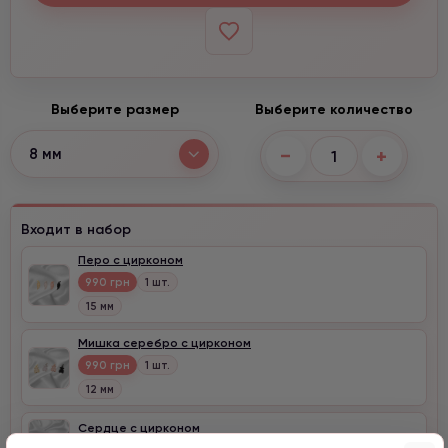
Выберите размер
Выберите количество
−
+
8 мм
Входит в набор
Перо с цирконом
990 грн
1 шт.
15 мм
Мишка серебро с цирконом
990 грн
1 шт.
12 мм
Сердце с цирконом