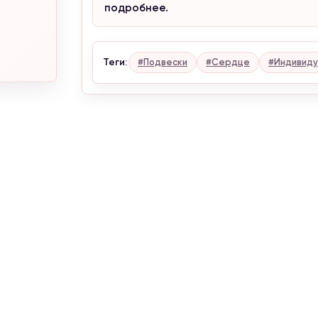
Информация для клиентов
подробнее.
Внимание, сейчас проводится корректировка цен. Уточняйте
актуальные цены у менеджера.
С уважением, Naturalstones.jewerly
Теги:
#Подвески
#Сердце
#Индивиду