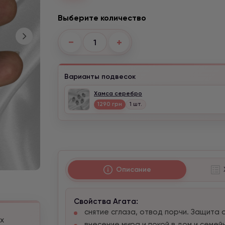
Выберите количество
−
+
Варианты подвесок
Хамса серебро
1290 грн
1 шт.
Описание
Свойства Агата:
снятие сглаза, отвод порчи. Защита 
х
внесение мира и покой в ​​дом и семе