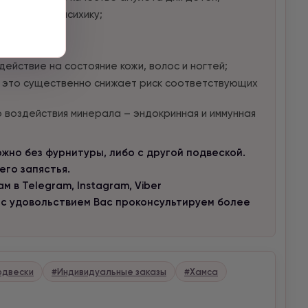
ую женскую психику;
состояние;
ение;
йствие на состояние кожи, волос и ногтей;
, это существенно снижает риск соответствующих
 воздействия минерала – эндокринная и иммунная
но без фурнитуры, либо с другой подвеской.
го запястья.
 в Telegram, Instagram, Viber
 с удовольствием Вас проконсультируем более
одвески
#Индивидуальные заказы
#Хамса