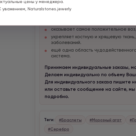
актуальные цены у менеджера.
уравновешивает утончённую и сложн
С уважением, Naturalstones.jewerly
стабилизирует ваше эмоциональное 
легко формирует позитивное настро
оказывает самое положительное возде
укрепляет костную и хрящевую ткань
заболеваний.
ещё одна область чудодейственного
система.
Принимаем индивидуальные заказы, мож
Делаем индивидуально по объему Ваше
Для индивидуального заказа пишите нам
или оставьте сообщение на сайте, мы
подробно.
Теги:
#Браслеты
#Морозный агат
#П
#Серебро