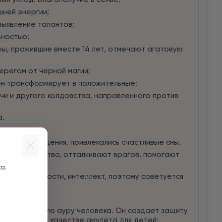
шней энергии;
выявление талантов;
ьностью;
ы, прожившие вместе 14 лет, отмечают агатовую
ерегом от черной магии;
он трансформирует в положительные;
чи и другого колдовства, направленного против
а.
а.
плохие сновидения, привлекались счастливые сны.
идают богатство, отталкивают врагов, помогают
а.
кие способности, интеллект, поэтому советуется
ию, очищающую ауру человека. Он создает защиту
 применяют в качестве амулета для детей;