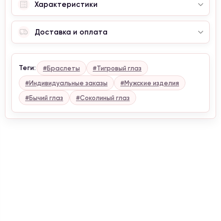
Характеристики
Внимание, сейчас проводится корректировка
цен. Уточняйте актуальные цены у менеджера.
С уважением, Naturalstones.jewerly
Доставка и оплата
Теги:
#Браслеты
#Тигровый глаз
#Индивидуальные заказы
#Мужские изделия
#Бычий глаз
#Соколиный глаз