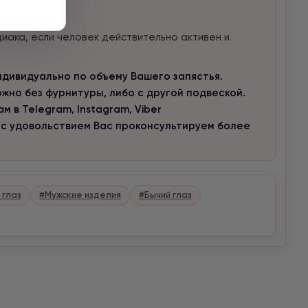
иака, если человек действительно активен и
дивидуально по объему Вашего запястья.
но без фурнитуры, либо с другой подвеской.
 в Telegram, Instagram, Viber
 с удовольствием Вас проконсультируем более
 глаз
#Мужские изделия
#Бычий глаз