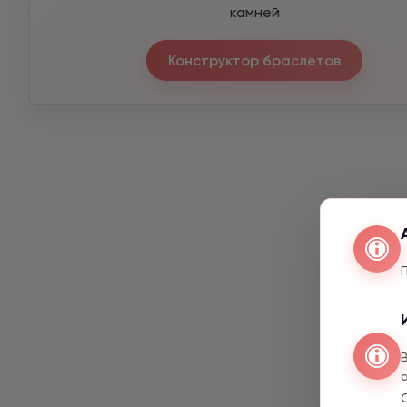
камней
Конструктор браслетов