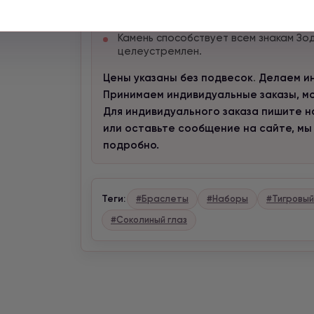
защищает от злых духов, врагов;
помогает привлечь внимание.
Камень способствует всем знакам Зод
целеустремлен.
Цены указаны без подвесок
.
Делаем ин
Принимаем индивидуальные заказы, мож
Для индивидуального заказа пишите нам
или оставьте сообщение на сайте, мы
подробно.
Теги:
#Браслеты
#Наборы
#Тигровый
#Соколиный глаз