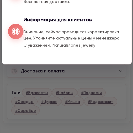
бесплатная доставка.
Быстрый заказ
Информация для клиентов
Внимание, сейчас проводится корректировка
Описание
цен. Уточняйте актуальные цены у менеджера.
С уважением, Naturalstones.jewerly
Характеристики
Доставка и оплата
Теги:
#Браслеты
#Наборы
#Подвески
#Сердце
#Циркон
#Мишка
#Родохрозит
#Серебро