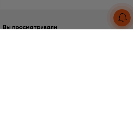
Вы просматривали
БРАСЛЕТЫ
Родохрозит
3230 грн
UA
RU