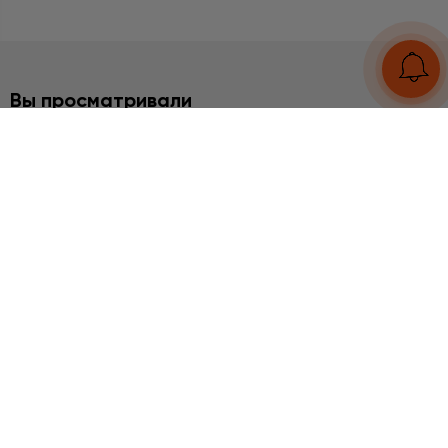
Вы просматривали
БРАСЛЕТЫ
Агат Моховой
2860 грн
UA
RU