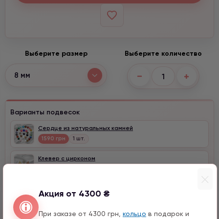
Выберите размер
Выберите количество
−
+
8 мм
Варианты подвесок
Сердце из натуральных камней
1590 грн
1 шт.
Клевер с цирконом
990 грн
1 шт.
Акция от 4300 ₴
При заказе от 4300 грн,
кольцо
в подарок и
Быстрый заказ