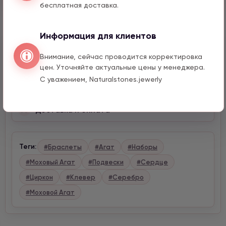
бесплатная доставка.
Информация для клиентов
Описание
Внимание, сейчас проводится корректировка
цен. Уточняйте актуальные цены у менеджера.
С уважением, Naturalstones.jewerly
Характеристики
Доставка и оплата
Теги:
#Браслеты
#Агат
#Наборы
#Моховый Агат
#Подвески
#Сердце
#Циркон
#Клевер
#Серебро
#Моховой Агат