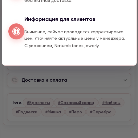
бесплатная доставка.
Быстрый заказ
Информация для клиентов
Внимание, сейчас проводится корректировка
цен. Уточняйте актуальные цены у менеджера.
Описание
С уважением, Naturalstones.jewerly
Характеристики
Доставка и оплата
Теги:
#Браслеты
#Сахарный кварц
#Наборы
#Подвески
#Мишка
#Перо
#Серебро