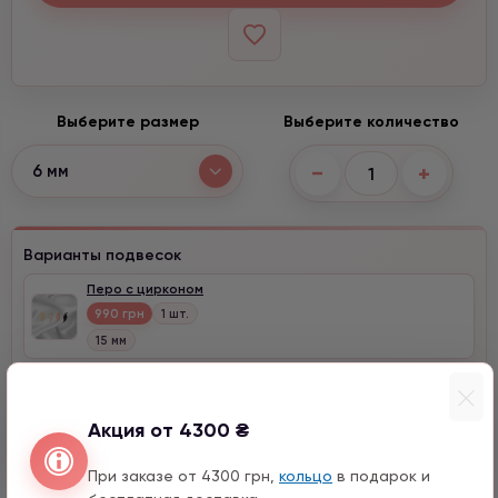
Выберите размер
Выберите количество
−
+
6 мм
Варианты подвесок
Перо с цирконом
990 грн
1 шт.
15 мм
Мишка серебро с цирконом
990 грн
1 шт.
Акция от 4300 ₴
12 мм
При заказе от 4300 грн,
кольцо
в подарок и