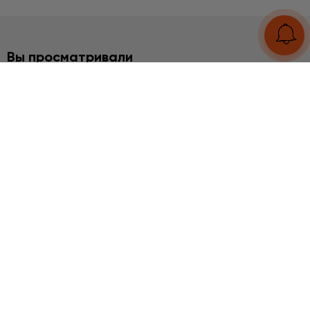
Вы просматривали
БРАСЛЕТЫ
Сахарный кварц
2430 грн
UA
RU
Конструктор браслетов