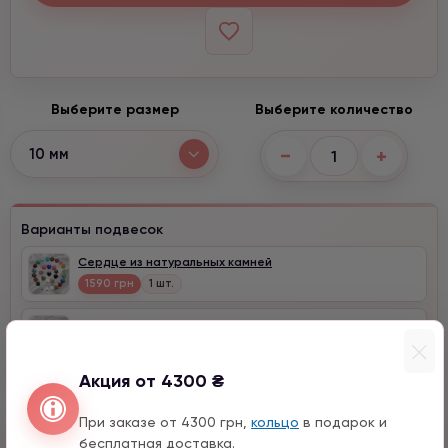
Выберите размер
Выберите количество
−
+
10 мм
Варианты подвесок
Сердце из натуральных камней
1590 грн
1 шт.
Клевер с цирконом
990 грн
1 шт.
Акция от 4300 ₴
При заказе от 4300 грн,
кольцо
в подарок и
Быстрый заказ
бесплатная доставка.