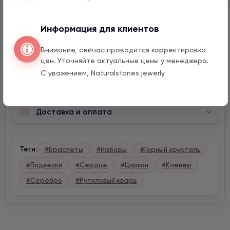
Информация для клиентов
Внимание, сейчас проводится корректировка
Описание
цен. Уточняйте актуальные цены у менеджера.
С уважением, Naturalstones.jewerly
Характеристики
Доставка и оплата
Теги:
#Браслеты
#Наборы
#Горный хрусталь
#Подвески
#Сердце
#Циркон
#Клевер
#Серебро
#Рутиловый кварц