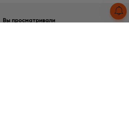
Вы просматривали
БРАСЛЕТЫ
Рутиловый кварц
3290 грн
UA
RU
Конструктор браслетов