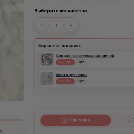
Выберите количество
−
+
Варианты подвесок
Сердце из натуральных камней
1590 грн
1 шт.
Ключ с цирконом
1290 грн
1 шт.
Описание
х