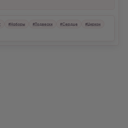
т
#Наборы
#Подвески
#Сердце
#Циркон