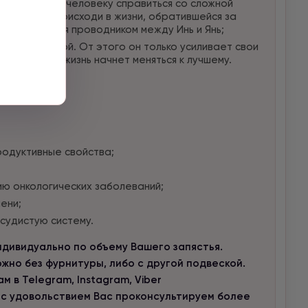
ие того, как человеку справиться со сложной
а все, что происходи в жизни, обратившейся за
онит является проводником между Инь и Янь;
мягкой тряпкой. От этого он только усиливает свои
чень скоро жизнь начнет меняться к лучшему.
родуктивные свойства;
ю онкологических заболеваний;
ени;
судистую систему.
дивидуально по объему Вашего запястья.
но без фурнитуры, либо с другой подвеской.
 в Telegram, Instagram, Viber
 с удовольствием Вас проконсультируем более