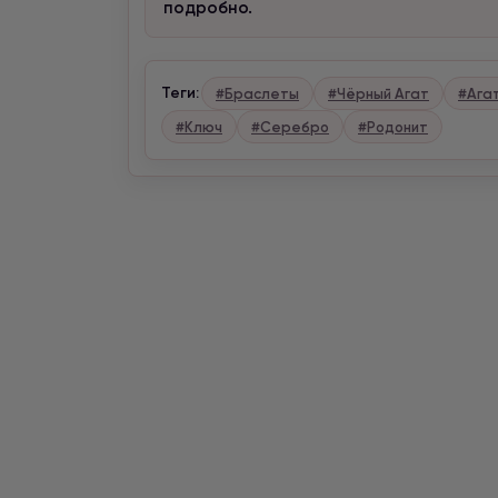
подробно.
Теги:
#Браслеты
#Чёрный Агат
#Ага
#Ключ
#Серебро
#Родонит