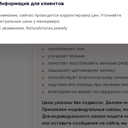
Мудрецам он помогает открыть виден
Информация для клиентов
ситуацией. Как бы открывает глаза н
помощью. Это связано с тем, что род
Внимание, сейчас проводится корректировка цен. Уточняйте
Промывать в теплой воде и натирать 
актуальные цены у менеджера.
волшебные характеристики. И тогда о
С уважением, Naturalstones.jewerly
Лечебные свойства родонита:
успокаивает нервную систему;
нормализует сон;
улучшает зрение;
помогает восстановить женские реп
защищает щитовидную железу;
способствует благополучному лечени
ощутима его помощь при лечении печ
благоприятно влияет на сердечно-со
Цены указаны без подвесок
.
Делаем ин
Принимаем индивидуальные заказы, мож
Для индивидуального заказа пишите нам
или оставьте сообщение на сайте, мы