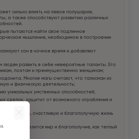
ожет сильно влиять на левое полушарие,
ты, а также способствуют развитию различных
обностей.
рые пытаются найти свое подлинное
ворческое мышление, необходимое в построении
мализуют сон в ночное время и добавляют
 людям развить в себе невероятные таланты. Его
никам, поэтам и преимущественно женщинам;
одонита. Многие магы считают, что талисман из
ную и физическую деятельность;
ию уникальных умственных способностей;
ых сделок, защитит от возможного ограбления и
щает долгую, счастливую и благополучную жизнь
а.
, в доме поселится мир и благополучие, как теплый