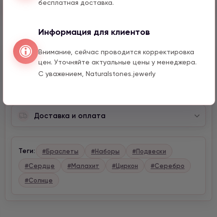
бесплатная доставка.
Быстрый заказ
Информация для клиентов
Внимание, сейчас проводится корректировка
Описание
цен. Уточняйте актуальные цены у менеджера.
С уважением, Naturalstones.jewerly
Характеристики
Доставка и оплата
Теги:
#Браслеты
#Наборы
#Подвески
#Сердце
#Малахит
#Циркон
#Серебро
#Солнце