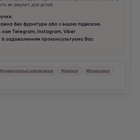
ть як амулет для дітей.
ручки.
ожна без фурнітури або з іншою підвіскою.
 нам Telegram, Instagram, Viber
и із задоволенням проконсультуємо Вас
#Індивідуальні замовлення
#Циркон
#Конюшина