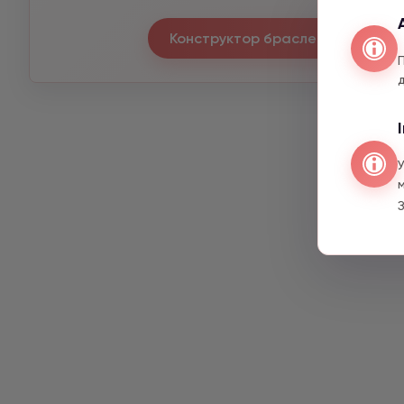
Конструктор браслетів
З