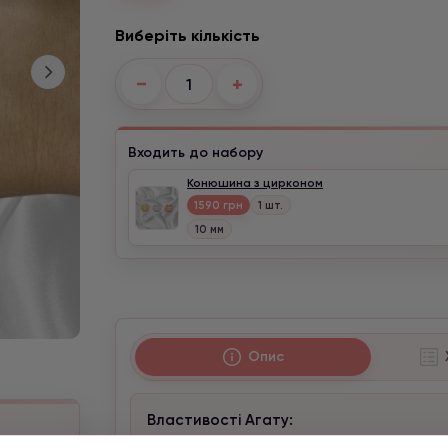
Виберіть кількість
−
+
Входить до набору
Конюшина з цирконом
1590 грн
1 шт.
10 мм
Опис
Властивості Агату:
в
зняття пристріту, відведення псування.