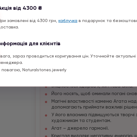
внесення миру та спокій у будинок та с
Акція від 4300 ₴
гармонію із космосом. Одержання зовн
При замовлені від 4300 грн,
каблучка
в подарунок та безкоштов
розвиток творчих здібностей; виявлен
доставка.
наділення сексуальною привабливістю
Зміцнення сімейних відносин (пари, щ
весілля);
Інформація для клієнтів
здатний лікувати хвороби та служить 
Увага, зараз проводиться коригування цін. Уточнюйте актуальні 
негативні енергетичні впливи він тран
менеджера.
захищає від привороту, пристріту, пс
 повагою, Naturalstones.jewerly
його господаря;
надає впевненості, сили, мужності.
зміцнюється здоров'я, життєва сила.
Його носять, щоб оминали погані снов
Магічні властивості каменю Агата на
допомагають приймати важливі рішен
У його власника підвищуються творчі з
художникам та студентам.
Агат – джерело гармонії.
Кристал видаляє негативну енергію, 