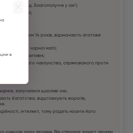
імейний уклад. Благополуччя у сім'ї;
ішньої енергії;
на
ня талантів;
;
о прожили разом 14 років, відзначають агатове
оберегом від чорної магії;
ціни в
сформує у позитивні;
ування та іншого чаклунства, спрямованого проти
идіння, залучалися щасливі сни.
дають багатства, відштовхують ворогів,
ня.
дібності, інтелект, тому радять носити його
що очищає ауру людини. Він створює захист своєму