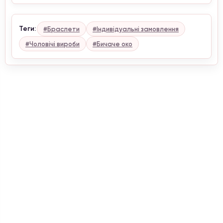
Теги:
#Браслети
#Індивідуальні замовлення
#Чоловічі вироби
#Бичаче око