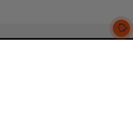
UA
RU
Конструктор браслетів
Статті
Відгуки
Оплата і доставка
Увійти
Тел:
+380 (95) 884 7111
Працюємо без вихідних
з 00:00 до 23:59
© 2026 Всі права захищені