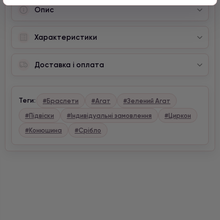
Опис
Характеристики
Доставка і оплата
Теги:
#Браслети
#Агат
#Зелений Агат
#Підвіски
#Індивідуальні замовлення
#Циркон
#Конюшина
#Срібло