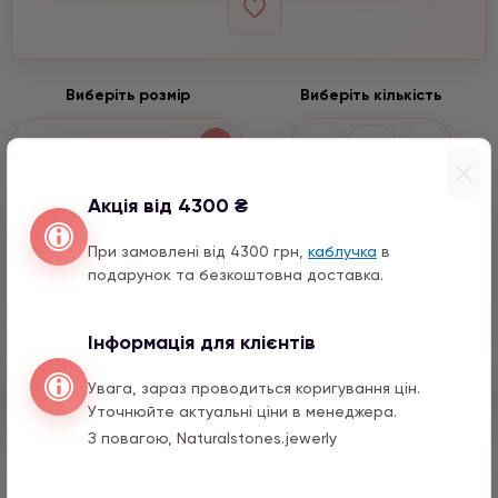
Виберіть розмір
Виберіть кількість
−
+
6 мм
Акція від 4300 ₴
Входить до набору
При замовлені від 4300 грн,
каблучка
в
Конюшина з цирконом
подарунок та безкоштовна доставка.
990 грн
1 шт.
Інформація для клієнтів
Увага, зараз проводиться коригування цін.
Швидкий заказ
Уточнюйте актуальні ціни в менеджера.
З повагою, Naturalstones.jewerly