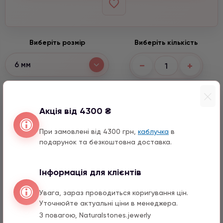
Виберіть розмір
Виберіть кількість
−
+
6 мм
Входить до набору
Акція від 4300 ₴
Серце з цирконом
990 грн
1 шт.
При замовлені від 4300 грн,
каблучка
в
подарунок та безкоштовна доставка.
Ведмедик срібло з цирконом
990 грн
1 шт.
Інформація для клієнтів
12 мм
Зірка з цирконом
Увага, зараз проводиться коригування цін.
990 грн
1 шт.
Уточнюйте актуальні ціни в менеджера.
З повагою, Naturalstones.jewerly
Хрестик