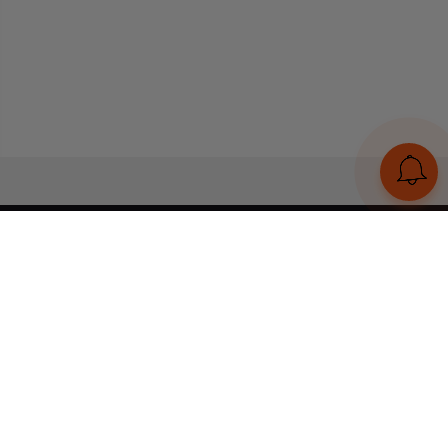
UA
RU
Конструктор браслетів
Статті
Відгуки
Оплата і доставка
Увійти
Тел:
+380 (95) 884 7111