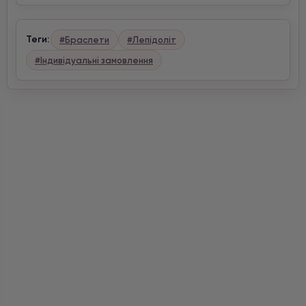
Теги:
#Браслети
#Лепідоліт
#Індивідуальні замовлення