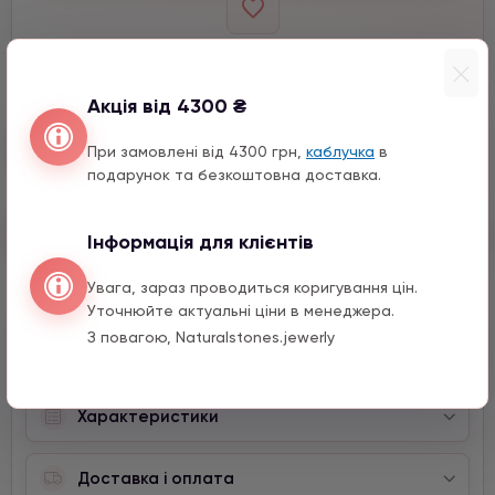
Виберіть розмір
Виберіть кількість
Акція від 4300 ₴
−
+
10 мм
При замовлені від 4300 грн,
каблучка
в
подарунок та безкоштовна доставка.
Швидкий заказ
Інформація для клієнтів
Увага, зараз проводиться коригування цін.
Уточнюйте актуальні ціни в менеджера.
З повагою, Naturalstones.jewerly
Опис
Характеристики
Доставка і оплата