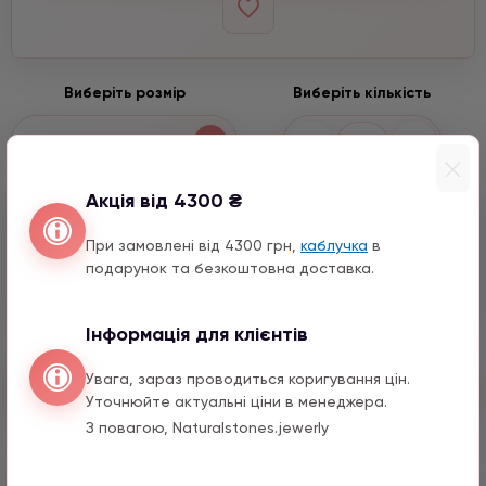
Виберіть розмір
Виберіть кількість
−
+
8 мм
Акція від 4300 ₴
Входить до набору
При замовлені від 4300 грн,
каблучка
в
Будда срібло
подарунок та безкоштовна доставка.
1290 грн
1 шт.
Інформація для клієнтів
Увага, зараз проводиться коригування цін.
Швидкий заказ
Уточнюйте актуальні ціни в менеджера.
З повагою, Naturalstones.jewerly