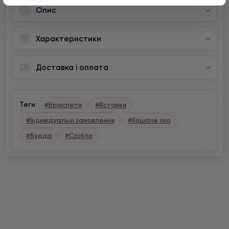
Опис
Характеристики
Доставка і оплата
Теги:
#Браслети
#Вставки
#Індивідуальні замовлення
#Кошаче око
#Будда
#Срібло