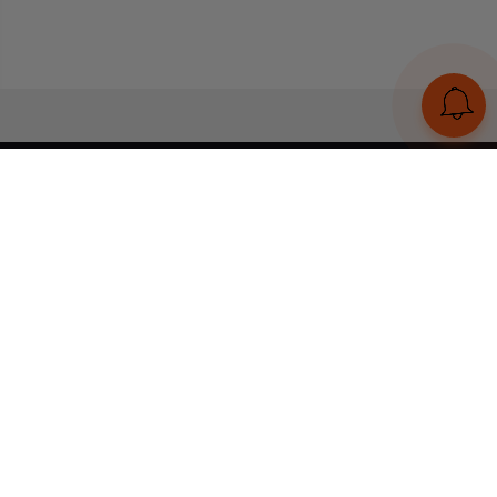
UA
RU
Конструктор браслетів
Статті
Відгуки
Оплата і доставка
Увійти
Тел:
+380 (95) 884 7111
Працюємо без вихідних
з 00:00 до 23:59
© 2026 Всі права захищені