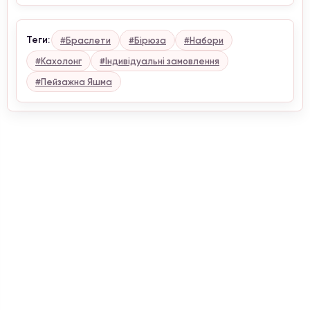
Теги:
#Браслети
#Бірюза
#Набори
#Кахолонг
#Індивідуальні замовлення
#Пейзажна Яшма