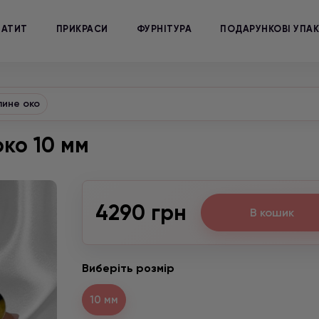
МАТИТ
ПРИКРАСИ
ФУРНІТУРА
ПОДАРУНКОВІ УПА
лине око
око 10 мм
4290 грн
В кошик
Виберіть розмір
10 мм