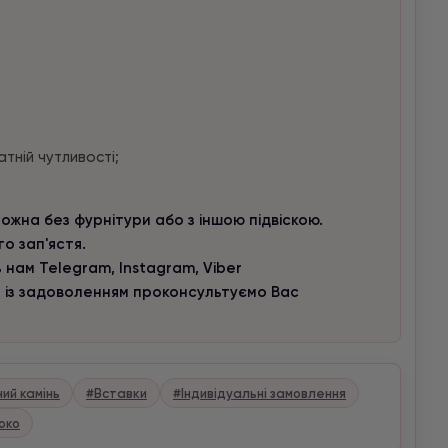
тній чутливості;
ожна без фурнітури або з іншою підвіскою.
о зап'ястя.
 нам Telegram, Instagram, Viber
и із задоволенням проконсультуємо Вас
ний камінь
#Вставки
#Індивідуальні замовлення
око