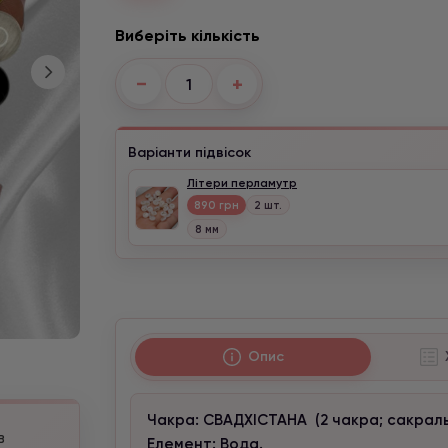
Виберіть кількість
−
+
Варіанти підвісок
Літери перламутр
890 грн
2 шт.
8 мм
Опис
Чакра: СВАДХІСТАНА (2 чакра; сакрал
в
Елемент: Вода.