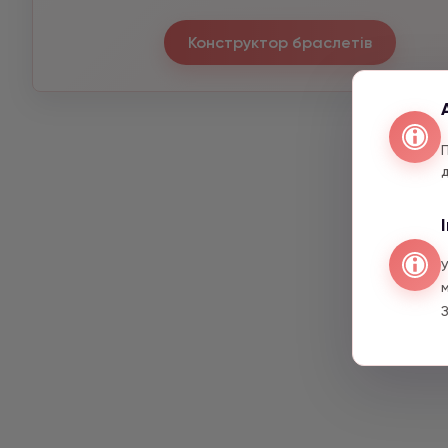
Конструктор браслетів
З