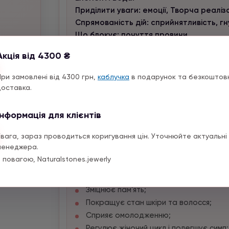
Приділити уваги: емоції, Творча реаліза
Спрямованість дій: сприйнятливість, гну
Що блокує: почуття провини.
Акція від 4300 ₴
Магічні властивості:
Сприяє змінами та новим починанням;
При замовлені від 4300 грн,
каблучка
в подарунок та безкоштов
приносить щастя в дім
доставка.
Підсилює інтуіцію та творчі здібності;
Розпалює пристрасть;
Інформація для клієнтів
Позбавляє енергетичних блоків;
принесе душевний спокій та умиротв
Увага, зараз проводиться коригування цін. Уточнюйте актуальні 
камінь талісман;
менеджера.
 повагою, Naturalstones.jewerly
найправильніше підбирати «на завданн
Фізичні властивості:
Зміцнює памʼять;
Покращує стан шкіри та волосся;
Сприяє омолодженню;
Регулює жіночий цикл і полегшує симп;