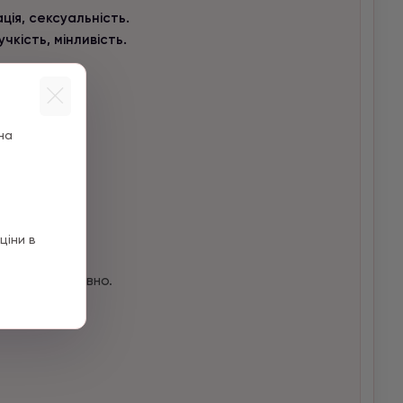
ція, сексуальність.
чкість, мінливість.
на
орення;
ціни в
я» чи інтуїтивно.