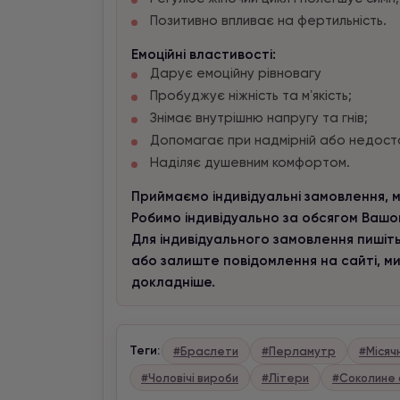
Позитивно впливає на фертильність.
Емоційні властивості:
Дарує емоційну рівновагу
Пробуджує ніжність та мʼякість;
Знімає внутрішню напругу та гнів;
Допомагає при надмірній або недоста
Наділяє душевним комфортом.
Приймаємо індивідуальні замовлення, м
Робимо індивідуально за обсягом Вашог
Для індивідуального замовлення пишіть
або залиште повідомлення на сайті, м
докладніше.
Теги:
#Браслети
#Перламутр
#Місяч
#Чоловічі вироби
#Літери
#Соколине 