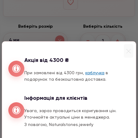
Виберіть розмір
Виберіть кількість
−
+
4 мм
Акція від 4300 ₴
Входить до набору
При замовлені від 4300 грн,
каблучка
в
Серце срібло з емаллю
подарунок та безкоштовна доставка.
690 грн
2 шт.
10 мм
Інформація для клієнтів
Увага, зараз проводиться коригування цін.
Швидкий заказ
Уточнюйте актуальні ціни в менеджера.
З повагою, Naturalstones.jewerly