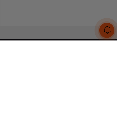
UA
RU
Конструктор браслетів
Статті
Відгуки
Оплата і доставка
Увійти
Тел:
+380 (95) 884 7111
Працюємо без вихідних
з 00:00 до 23:59