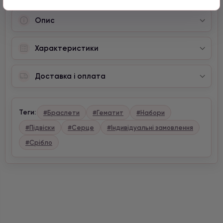
Опис
Характеристики
Доставка і оплата
Теги:
#Браслети
#Гематит
#Набори
#Підвіски
#Серце
#Індивідуальні замовлення
#Срібло