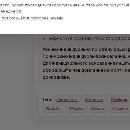
Увага, зараз проводиться коригування цін. Уточнюйте актуальні 
Гематит має наступні лікувальні власти
менеджера.
лікує анемію та хронічні запальні про
 повагою, Naturalstones.jewerly
прискорює регенерацію пошкоджених 
нормалізує хімічний склад крові та під
нормалізує кров'яний тиск та усуває 
Робимо індивідуально по об’єму Вашої 
Приймаємо індивідуальні замовлення, м
Для індивідуального замовлення пишіть
або залиште повідомлення на сайті, м
докладніше.
Теги:
#Браслети
#Гематит
#Набори
#Циркон
#Місяць
#Емаль
#Срібло