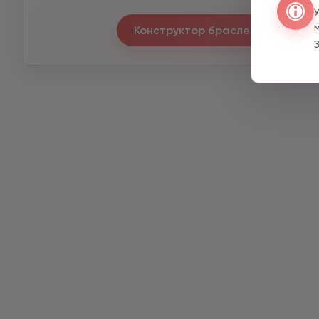
Конструктор браслетів
З