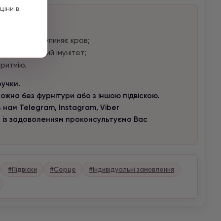
ціни в
вості:
цеси;
тканин та зупиняє кров;
вищує місцевий імунітет;
аритмію.
ручки.
ожна без фурнітури або з іншою підвіскою.
 нам Telegram, Instagram, Viber
и із задоволенням проконсультуємо Вас
#Підвіски
#Серце
#Індивідуальні замовлення