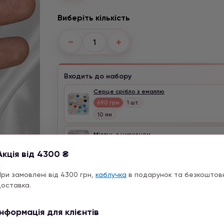
Виберіть кількість
−
+
Входить до набору
Серце срібло з емаллю
690 грн
1 шт.
10 мм
Місяць з цирконом
1290 грн
1 шт.
Акція від 4300 ₴
При замовлені від 4300 грн,
каблучка
в подарунок та безкоштов
доставка.
Опис
Інформація для клієнтів
в