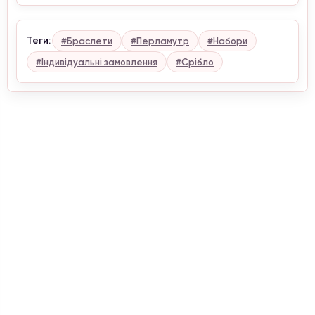
Теги:
#Браслети
#Перламутр
#Набори
#Індивідуальні замовлення
#Срібло