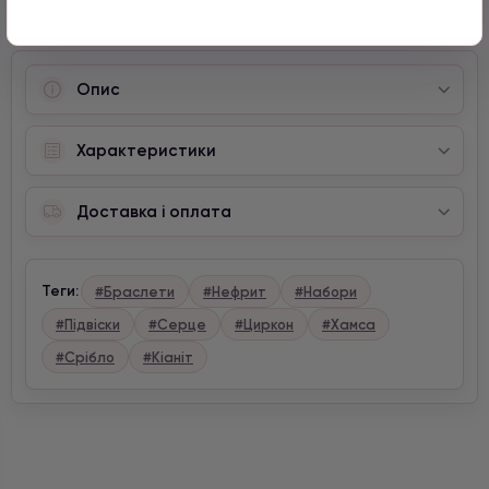
Опис
Характеристики
Доставка і оплата
Теги:
#Браслети
#Нефрит
#Набори
#Підвіски
#Серце
#Циркон
#Хамса
#Срібло
#Кіаніт