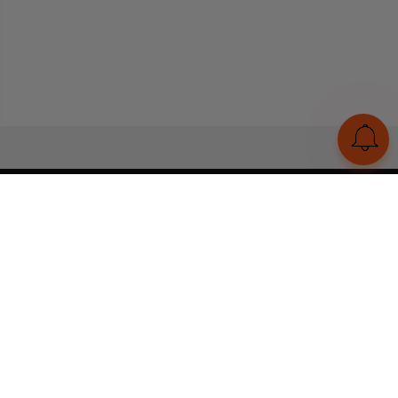
UA
RU
Конструктор браслетів
Статті
Відгуки
Оплата і доставка
Увійти
Тел:
+380 (95) 884 7111