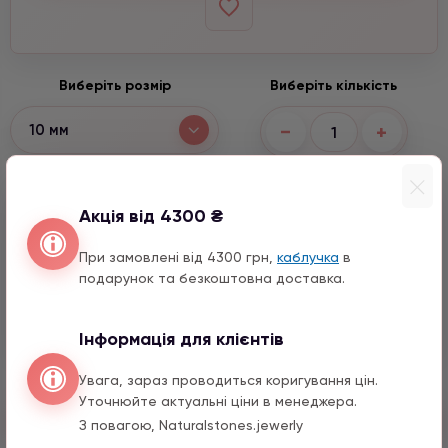
Виберіть розмір
Виберіть кількість
−
+
10 мм
Варіанти підвісок
Акція від 4300 ₴
Серце з натурального каміння
При замовлені від 4300 грн,
каблучка
в
1590 грн
1 шт.
подарунок та безкоштовна доставка.
Хамса з цирконом
1590 грн
1 шт.
Інформація для клієнтів
Увага, зараз проводиться коригування цін.
Уточнюйте актуальні ціни в менеджера.
Швидкий заказ
З повагою, Naturalstones.jewerly