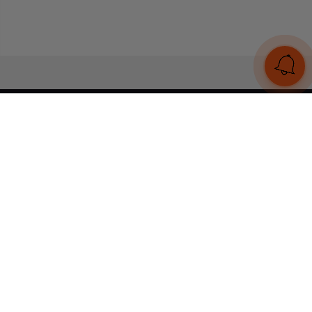
UA
RU
Конструктор браслетів
Статті
Відгуки
Оплата і доставка
Увійти
Тел:
+380 (95) 884 7111
Працюємо без вихідних
з 00:00 до 23:59
© 2026 Всі права захищені