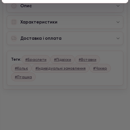
Опис
Характеристики
Доставка і оплата
Теги:
#Браслети
#Підвіски
#Вставки
#Кольє
#Індивідуальні замовлення
#Чокер
#Пташка