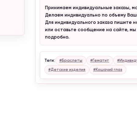
При заказе от 4300 грн,
кольцо
в подарок и бесплатная доставк
Принимаем индивидуальные заказы, мож
Делаем индивидуально по объему Ваше
Для индивидуального заказа пишите нам
Информация для клиентов
или оставьте сообщение на сайте, мы
Внимание, сейчас проводится корректировка цен. Уточняйте
подробно.
актуальные цены у менеджера.
С уважением, Naturalstones.jewerly
Теги:
#Браслеты
#Гематит
#Индивид
#Детские изделия
#Кошачий глаз