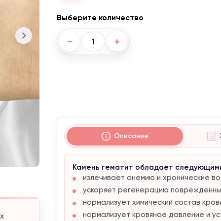
Выберите количество
−
+
Описание
Камень гематит обладает следующим
излечивает анемию и хронические в
ускоряет регенерацию поврежденных
нормализует химический состав кров
Акция от 4300 ₴
нормализует кровяное давление и ус
х