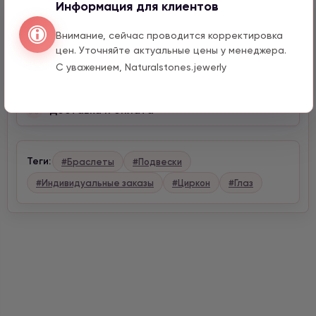
Информация для клиентов
Описание
Внимание, сейчас проводится корректировка
цен. Уточняйте актуальные цены у менеджера.
С уважением, Naturalstones.jewerly
Характеристики
Доставка и оплата
Теги:
#Браслеты
#Подвески
#Индивидуальные заказы
#Циркон
#Глаз