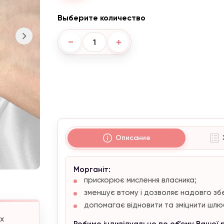
Выберите количество
−
+
Описание
Морганіт:
прискорює мислення власника;
зменшує втому і дозволяє надовго збе
допомагає відновити та зміцнити шлюб
Акция от 4300 ₴
х
Робимо індивідуально по об’єму Вашої 