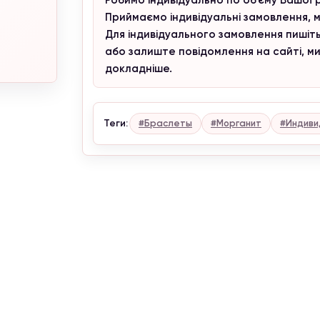
При заказе от 4300 грн,
кольцо
в подарок и бесплатная доставка.
Приймаємо індивідуальні замовлення, м
Информация для клиентов
Для індивідуального замовлення пишіть
або залиште повідомлення на сайті, м
Внимание, сейчас проводится корректировка цен. Уточняйте
актуальные цены у менеджера.
докладніше.
С уважением, Naturalstones.jewerly
Теги:
#Браслеты
#Морганит
#Индиви