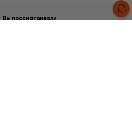
Вы просматривали
ЗАКАЗЫ КЛИЕНТОВ
Нефрит
5240 грн
UA
RU
Конструктор браслетов
Статьи