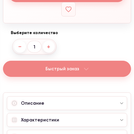
Выберите количество
−
+
Быстрый заказ
Акция от 4300 ₴
При заказе от 4300 грн,
кольцо
в подарок и
бесплатная доставка.
Описание
Информация для клиентов
Характеристики
Внимание, сейчас проводится корректировка
цен. Уточняйте актуальные цены у менеджера.
С уважением, Naturalstones.jewerly