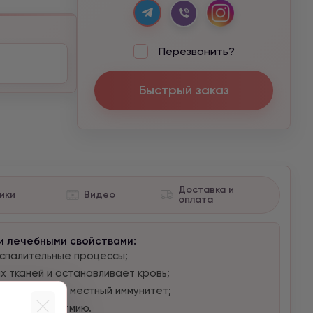
Перезвонить?
Быстрый заказ
Доставка и
ики
Видео
оплата
и лечебными свойствами:
оспалительные процессы;
 тканей и останавливает кровь;
и и повышает местный иммунитет;
траняет аритмию.