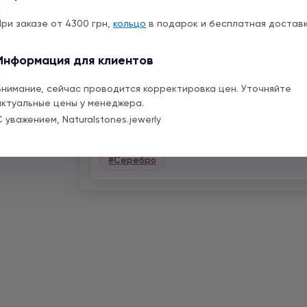
Принимаем индивидуальные заказы, мож
При заказе от 4300 грн,
кольцо
в подарок и бесплатная доставк
Делаем индивидуально по объему Ваше
Для индивидуального заказа пишите нам
Информация для клиентов
или оставьте сообщение на сайте, мы
подробно.
Внимание, сейчас проводится корректировка цен. Уточняйте
актуальные цены у менеджера.
С уважением, Naturalstones.jewerly
Теги:
#Браслеты
#Гематит
#Подвеск
#Серебро