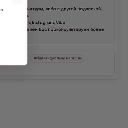
но без фурнитуры, либо с другой подвеской.
а.
го запястья.
 в Telegram, Instagram, Viber
 с удовольствием Вас проконсультируем более
и
#Сердце
#Индивидуальные заказы