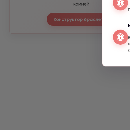
камней
Конструктор браслетов