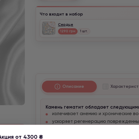
Что входит в набор
Сердце
1290 грн
1 шт.
Описание
Характерист
Камень гематит обладает следующим
излечивает анемию и хронические в
ускоряет регенерацию поврежденных
нормализует химический состав кров
х
Акция от 4300 ₴
нормализует кровяное давление и ус