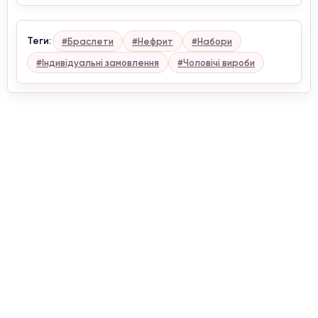
Теги:
#Браслети
#Нефрит
#Набори
#Індивідуальні замовлення
#Чоловічі вироби