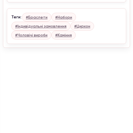
Теги:
#Браслети
#Набори
#Індивідуальні замовлення
#Циркон
#Чоловічі вироби
#Каміння