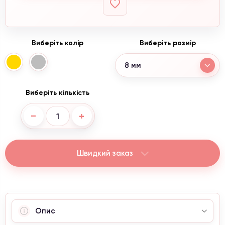
Виберіть колір
Виберіть розмір
8 мм
Акція від 4300 ₴
Виберіть кількість
При замовлені від 4300 грн,
каблучка
в
подарунок та безкоштовна доставка.
−
+
Інформація для клієнтів
Швидкий заказ
Увага, зараз проводиться коригування цін.
Уточнюйте актуальні ціни в менеджера.
З повагою, Naturalstones.jewerly
Опис