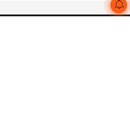
UA
RU
Конструктор браслетів
Статті
Відгуки
Оплата і доставка
Увійти
Тел:
+380 (95) 884 7111
Працюємо без вихідних
з 00:00 до 23:59
© 2026 Всі права захищені
Ми в соцмережах